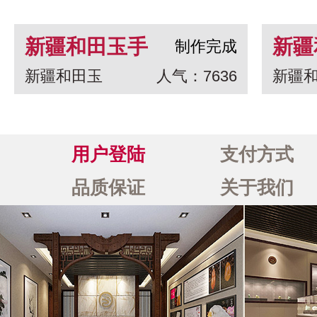
新疆和田玉手
新疆
制作完成
新疆和田玉
人气：7636
新疆
串 龙生九子
白玉
一念
用户登陆
支付方式
品质保证
关于我们