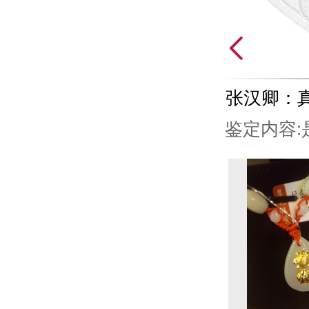
张汉卿：
鉴定内容: