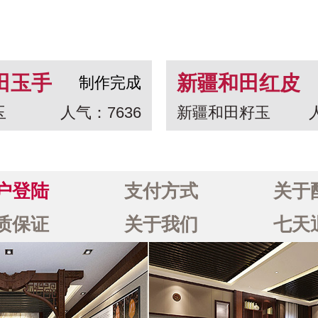
田玉手
新疆和田红皮
制作完成
玉
人气：7636
新疆和田籽玉
生九子
白玉籽玉把件
一念之间
户登陆
支付方式
关于
质保证
关于我们
七天