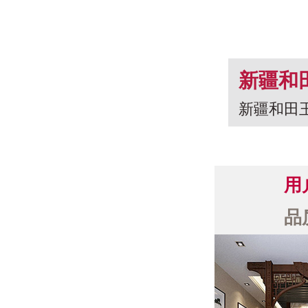
新疆和
新疆和田
串 龙
用
品