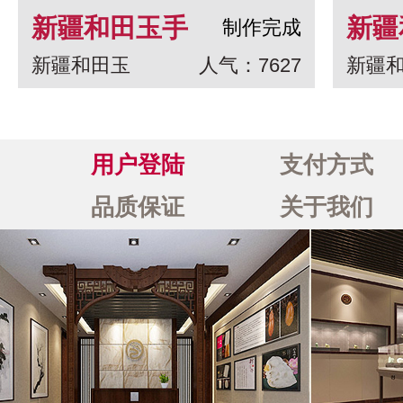
新疆和田玉手
新疆
制作完成
新疆和田玉
人气：7627
新疆
串 龙生九子
白玉
一念
用户登陆
支付方式
品质保证
关于我们